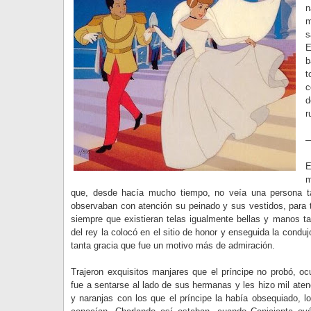
n
m
s
E
b
t
c
d
r
—
E
m
que, desde hacía mucho tiempo, no veía una persona t
observaban con atención su peinado y sus vestidos, para t
siempre que existieran telas igualmente bellas y manos tan
del rey la colocó en el sitio de honor y enseguida la condujo
tanta gracia que fue un motivo más de admiración.
Trajeron exquisitos manjares que el príncipe no probó, o
fue a sentarse al lado de sus hermanas y les hizo mil aten
y naranjas con los que el príncipe la había obsequiado, l