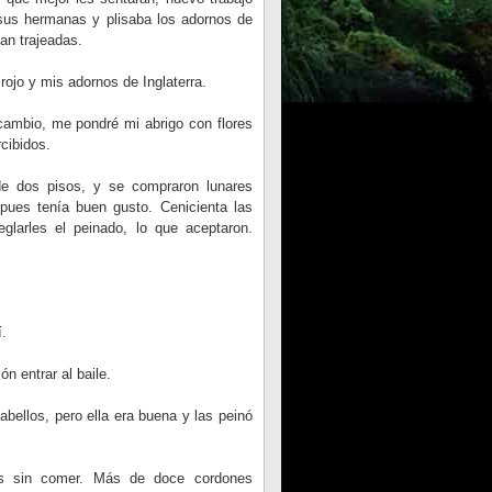
 sus hermanas y plisaba los adornos de
an trajeadas.
ojo y mis adornos de Inglaterra.
cambio, me pondré mi abrigo con flores
cibidos.
e dos pisos, y se compraron lunares
 pues tenía buen gusto. Cenicienta las
eglarles el peinado, lo que aceptaron.
í.
n entrar al baile.
abellos, pero ella era buena y las peinó
as sin comer. Más de doce cordones