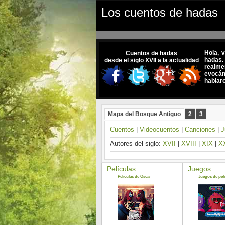
Los cuentos de hadas
Hola, 
Cuentos de hadas
hadas.
desde el siglo XVII a la actualidad
realme
evocánd
hablar
Mapa del Bosque Antiguo
2
3
Cuentos
|
Videocuentos
|
Canciones
|
J
Autores del siglo:
XVII
|
XVIII
|
XIX
|
X
Películas
Juegos
Películas de Óscar
Juegos de pelí