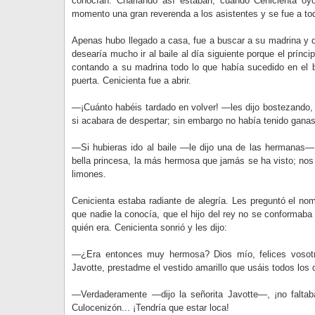
conocían. Charlando así estaban, cuando Cenicienta oyó
momento una gran reverenda a los asistentes y se fue a tod
Apenas hubo llegado a casa, fue a buscar a su madrina y de
desearía mucho ir al baile al día siguiente porque el prínc
contando a su madrina todo lo que había sucedido en el 
puerta. Cenicienta fue a abrir.
—¡Cuánto habéis tardado en volver! —les dijo bostezando, 
si acabara de despertar; sin embargo no había tenido gana
—Si hubieras ido al baile —le dijo una de las hermanas—, 
bella princesa, la más hermosa que jamás se ha visto; nos 
limones.
Cenicienta estaba radiante de alegría. Les preguntó el no
que nadie la conocía, que el hijo del rey no se conformaba
quién era. Cenicienta sonrió y les dijo:
—¿Era entonces muy hermosa? Dios mío, felices vosotra
Javotte, prestadme el vestido amarillo que usáis todos los 
—Verdaderamente —dijo la señorita Javotte—, ¡no faltab
Culocenizón... ¡Tendría que estar loca!