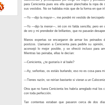
para Cenicienta pues era ella quien planchaba la ropa de
sus vestidos. No se hablaba más que de la forma en que irí
—Yo —dijo la mayor—, me pondré mi vestido de terciopelo r
—Yo —dijo la menor—, iré con mi falda sencilla; pero en 
de oro y mi prendedor de brillantes, que no pasarán desaper
Manos expertas se encargaron de armar los peinados d
postizos. Llamaron a Cenicienta para pedirle su opinión,
aconsejó lo mejor posible, y se ofreció incluso para arr
Mientras las peinaba, ellas le decían:
—Cenicienta, ¿te gustaría ir al baile?
—Ay, señoritas, os estáis burlando, eso no es cosa para m
—Tienes razón, se reirían bastante si vieran a un Culocenizó
Otra que no fuera Cenicienta les habría arreglado mal los c
con toda perfección.
Tan contentas estaban que pasaron cerca de dos dí