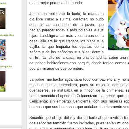
era la mejor persona del mundo.
online
Junto con realizarse la boda, la madrasta
dio libre curso a su mal carácter; no pudo
soportar las cualidades de la joven, que
hacían parecer todavía más odiables a sus
hijas. La obligó a las más viles tareas de la
ategia online
casa: ella era la que fregaba los pisos y la
vajilla, la que limpiaba los cuartos de la
señora y de las señoritas sus hijas; dormía
en lo más alto de la casa, en una buhardilla, sobre una
ocupaban habitaciones con parqué, donde tenían camas a
ovies games
podían mirarse de cuerpo entero.
La pobre muchacha aguantaba todo con paciencia, y no se
miedo a que la reprendiera, pues su mujer lo dominab
quehaceres, se instalaba en el rincón de la chimenea, s
había merecido el apodo de Culocenizón. La menor, que no 
Cenicienta; sin embargo Cenicienta, con sus míseras ro
hermosa que sus hermanas que andaban tan ricamente ves
Sucedió que el hijo del rey dio un baile al que invitó a t
dos señoritas también fueron invitadas, pues tenían much
satisfechas y preocupadas por elegir los trajes y peinado