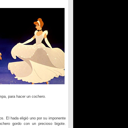
mpa, para hacer un cochero.
dos. El hada eligió uno por su imponente
ochero gordo con un precioso bigote.