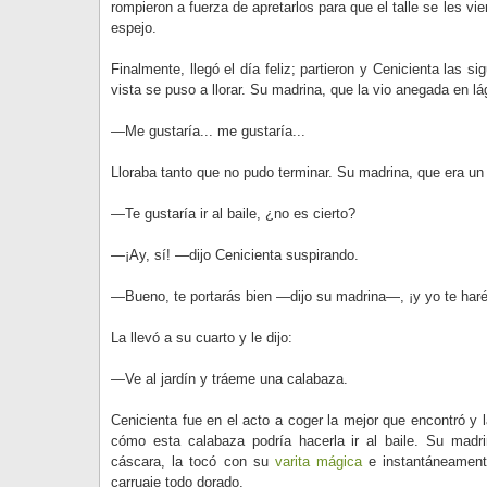
rompieron a fuerza de apretarlos para que el talle se les vi
espejo.
Finalmente, llegó el día feliz; partieron y Cenicienta las s
vista se puso a llorar. Su madrina, que la vio anegada en l
—Me gustaría... me gustaría...
Lloraba tanto que no pudo terminar. Su madrina, que era u
—Te gustaría ir al baile, ¿no es cierto?
—¡Ay, sí! —dijo Cenicienta suspirando.
—Bueno, te portarás bien —dijo su madrina—, ¡y yo te haré 
La llevó a su cuarto y le dijo:
—Ve al jardín y tráeme una calabaza.
Cenicienta fue en el acto a coger la mejor que encontró y l
cómo esta calabaza podría hacerla ir al baile. Su madri
cáscara, la tocó con su
varita mágica
e instantáneamente
carruaje todo dorado.