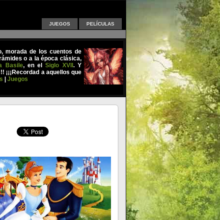
JUEGOS
PELÍCULAS
uo, morada de los cuentos de
ámides o a la época clásica,
a Basile
, en el
Siglo XVII
. Y
!!! ¡¡¡Recordad a aquellos que
s
|
Juegos