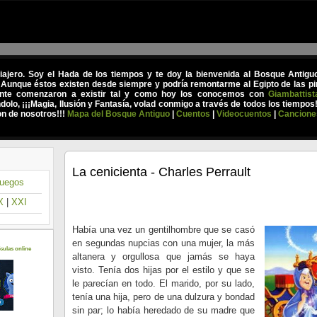
viajero. Soy el Hada de los tiempos y te doy la bienvenida al Bosque Antig
 Aunque éstos existen desde siempre y podría remontarme al Egipto de las pir
nte comenzaron a existir tal y como hoy los conocemos con
Giambattist
olo, ¡¡¡Magia, Ilusión y Fantasía, volad conmigo a través de todos los tiempos
on de nosotros!!!
Mapa del Bosque Antiguo
|
Cuentos
|
Videocuentos
|
Cancione
La cenicienta - Charles Perrault
uegos
X
|
XXI
Había una vez un gentilhombre que se casó
en segundas nupcias con una mujer, la más
culas online
altanera y orgullosa que jamás se haya
visto. Tenía dos hijas por el estilo y que se
le parecían en todo. El marido, por su lado,
tenía una hija, pero de una dulzura y bondad
sin par; lo había heredado de su madre que