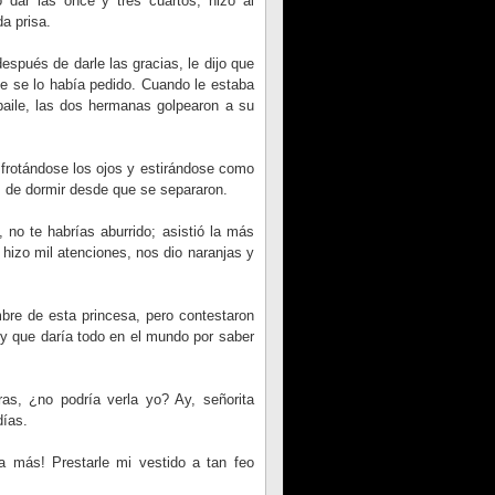
 dar las once y tres cuartos; hizo al
a prisa.
spués de darle las gracias, le dijo que
ipe se lo había pedido. Cuando le estaba
baile, las dos hermanas golpearon a su
frotándose los ojos y estirándose como
s de dormir desde que se separaron.
no te habrías aburrido; asistió la más
hizo mil atenciones, nos dio naranjas y
mbre de esta princesa, pero contestaron
 y que daría todo en el mundo por saber
s, ¿no podría verla yo? Ay, señorita
días.
a más! Prestarle mi vestido a tan feo