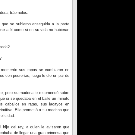
adera; tráemelos.
s que se subieron enseguida a la parte
dose a él como si en su vida no hubieran
anada?
?
l momento sus ropas se cambiaron en
s con pedrerías; luego le dio un par de
je; pero su madrina le recomendó sobre
que si se quedaba en el baile un minuto
us caballos en ratas, sus lacayos en
rimitiva. Ella prometió a su madrina que
elicidad.
l hijo del rey, a quien le avisaron que
cababa de llegar una gran princesa que