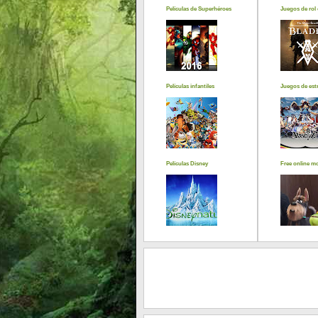
Películas de Superhéroes
Juegos de rol 
Películas infantiles
Juegos de estr
Películas Disney
Free online m