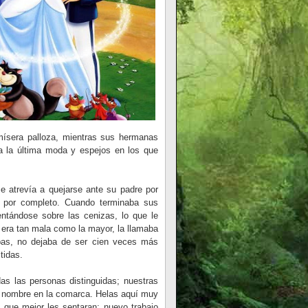
 mísera palloza, mientras sus hermanas
 la última moda y espejos en los que
 atrevía a quejarse ante su padre por
a por completo. Cuando terminaba sus
entándose sobre las cenizas, lo que le
era tan mala como la mayor, la llamaba
pas, no dejaba de ser cien veces más
tidas.
odas las personas distinguidas; nuestras
o nombre en la comarca. Helas aquí muy
s que mejor les sentaran; nuevo trabajo