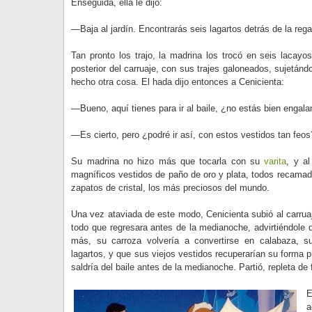
Enseguida, ella le dijo:
—Baja al jardín. Encontrarás seis lagartos detrás de la reg
Tan pronto los trajo, la madrina los trocó en seis lacayo
posterior del carruaje, con sus trajes galoneados, sujetán
hecho otra cosa. El hada dijo entonces a Cenicienta:
—Bueno, aquí tienes para ir al baile, ¿no estás bien engal
—Es cierto, pero ¿podré ir así, con estos vestidos tan feos
Su madrina no hizo más que tocarla con su
varita
, y a
magníficos vestidos de paño de oro y plata, todos recamado
zapatos de cristal, los más preciosos del mundo.
Una vez ataviada de este modo, Cenicienta subió al carrua
todo que regresara antes de la medianoche, advirtiéndole 
más, su carroza volvería a convertirse en calabaza, s
lagartos, y que sus viejos vestidos recuperarían su forma p
saldría del baile antes de la medianoche. Partió, repleta de f
E
a