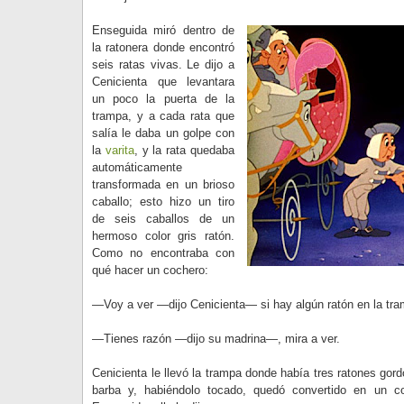
Enseguida miró dentro de
la ratonera donde encontró
seis ratas vivas. Le dijo a
Cenicienta que levantara
un poco la puerta de la
trampa, y a cada rata que
salía le daba un golpe con
la
varita
, y la rata quedaba
automáticamente
transformada en un brioso
caballo; esto hizo un tiro
de seis caballos de un
hermoso color gris ratón.
Como no encontraba con
qué hacer un cochero:
—Voy a ver —dijo Cenicienta— si hay algún ratón en la tra
—Tienes razón —dijo su madrina—, mira a ver.
Cenicienta le llevó la trampa donde había tres ratones gor
barba y, habiéndolo tocado, quedó convertido en un c