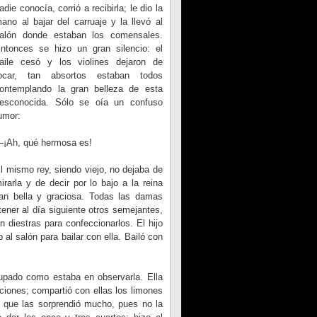
adie conocía, corrió a recibirla; le dio la
ano al bajar del carruaje y la llevó al
alón donde estaban los comensales.
ntonces se hizo un gran silencio: el
aile cesó y los violines dejaron de
ocar, tan absortos estaban todos
ontemplando la gran belleza de esta
esconocida. Sólo se oía un confuso
umor:
¡Ah, qué hermosa es!
l mismo rey, siendo viejo, no dejaba de
irarla y de decir por lo bajo a la reina
an bella y graciosa. Todas las damas
ener al día siguiente otros semejantes,
 diestras para confeccionarlos. El hijo
 al salón para bailar con ella. Bailó con
cupado como estaba en observarla. Ella
ciones; compartió con ellas los limones
o que las sorprendió mucho, pues no la