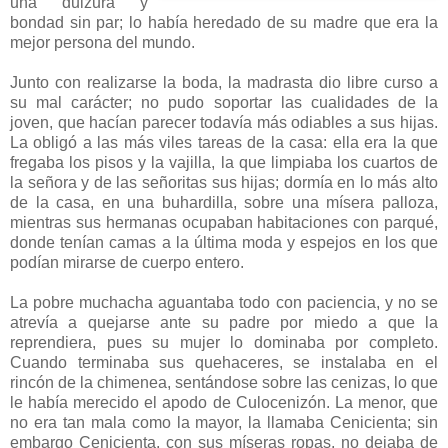
una dulzura y
bondad sin par; lo había heredado de su madre que era la
mejor persona del mundo.
Junto con realizarse la boda, la madrasta dio libre curso a
su mal carácter; no pudo soportar las cualidades de la
joven, que hacían parecer todavía más odiables a sus hijas.
La obligó a las más viles tareas de la casa: ella era la que
fregaba los pisos y la vajilla, la que limpiaba los cuartos de
la señora y de las señoritas sus hijas; dormía en lo más alto
de la casa, en una buhardilla, sobre una mísera palloza,
mientras sus hermanas ocupaban habitaciones con parqué,
donde tenían camas a la última moda y espejos en los que
podían mirarse de cuerpo entero.
La pobre muchacha aguantaba todo con paciencia, y no se
atrevía a quejarse ante su padre por miedo a que la
reprendiera, pues su mujer lo dominaba por completo.
Cuando terminaba sus quehaceres, se instalaba en el
rincón de la chimenea, sentándose sobre las cenizas, lo que
le había merecido el apodo de Culocenizón. La menor, que
no era tan mala como la mayor, la llamaba Cenicienta; sin
embargo Cenicienta, con sus míseras ropas, no dejaba de