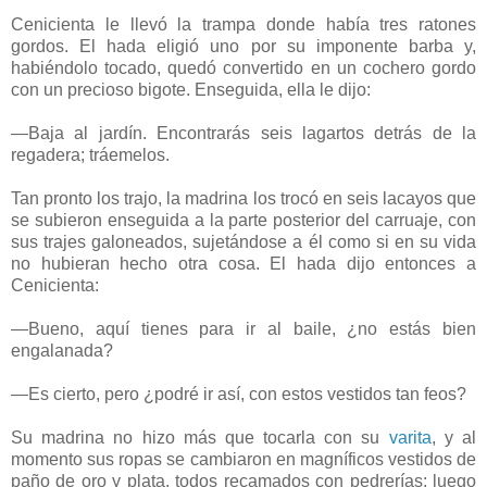
Cenicienta le llevó la trampa donde había tres ratones
gordos. El hada eligió uno por su imponente barba y,
habiéndolo tocado, quedó convertido en un cochero gordo
con un precioso bigote. Enseguida, ella le dijo:
—Baja al jardín. Encontrarás seis lagartos detrás de la
regadera; tráemelos.
Tan pronto los trajo, la madrina los trocó en seis lacayos que
se subieron enseguida a la parte posterior del carruaje, con
sus trajes galoneados, sujetándose a él como si en su vida
no hubieran hecho otra cosa. El hada dijo entonces a
Cenicienta:
—Bueno, aquí tienes para ir al baile, ¿no estás bien
engalanada?
—Es cierto, pero ¿podré ir así, con estos vestidos tan feos?
Su madrina no hizo más que tocarla con su
varita
, y al
momento sus ropas se cambiaron en magníficos vestidos de
paño de oro y plata, todos recamados con pedrerías; luego