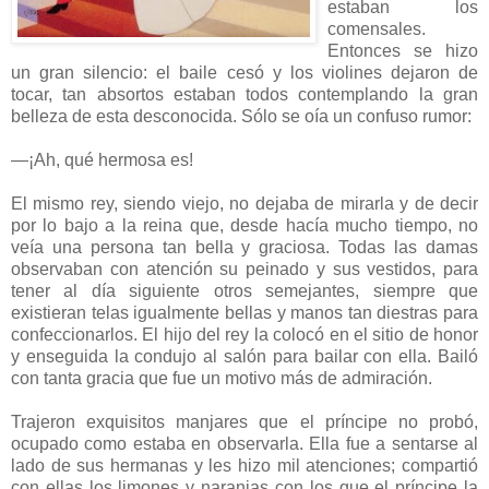
estaban los
comensales.
Entonces se hizo
un gran silencio: el baile cesó y los violines dejaron de
tocar, tan absortos estaban todos contemplando la gran
belleza de esta desconocida. Sólo se oía un confuso rumor:
—¡Ah, qué hermosa es!
El mismo rey, siendo viejo, no dejaba de mirarla y de decir
por lo bajo a la reina que, desde hacía mucho tiempo, no
veía una persona tan bella y graciosa. Todas las damas
observaban con atención su peinado y sus vestidos, para
tener al día siguiente otros semejantes, siempre que
existieran telas igualmente bellas y manos tan diestras para
confeccionarlos. El hijo del rey la colocó en el sitio de honor
y enseguida la condujo al salón para bailar con ella. Bailó
con tanta gracia que fue un motivo más de admiración.
Trajeron exquisitos manjares que el príncipe no probó,
ocupado como estaba en observarla. Ella fue a sentarse al
lado de sus hermanas y les hizo mil atenciones; compartió
con ellas los limones y naranjas con los que el príncipe la