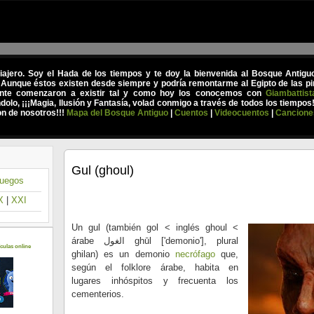
viajero. Soy el Hada de los tiempos y te doy la bienvenida al Bosque Antig
 Aunque éstos existen desde siempre y podría remontarme al Egipto de las pir
nte comenzaron a existir tal y como hoy los conocemos con
Giambattist
olo, ¡¡¡Magia, Ilusión y Fantasía, volad conmigo a través de todos los tiempos
on de nosotros!!!
Mapa del Bosque Antiguo
|
Cuentos
|
Videocuentos
|
Cancione
Gul (ghoul)
uegos
X
|
XXI
Un gul (también gol < inglés ghoul <
árabe الغول ghūl ['demonio'], plural
culas online
ghilan) es un demonio
necrófago
que,
según el folklore árabe, habita en
lugares inhóspitos y frecuenta los
cementerios.