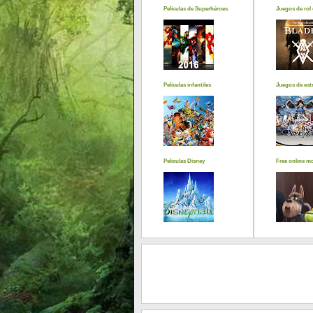
Películas de Superhéroes
Juegos de rol 
Películas infantiles
Juegos de estr
Películas Disney
Free online m