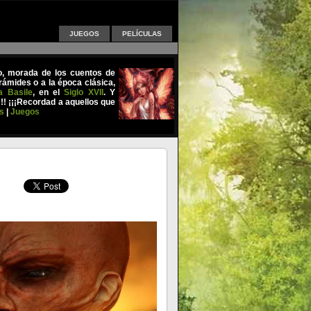
JUEGOS
PELÍCULAS
uo, morada de los cuentos de
ámides o a la época clásica,
a Basile
, en el
Siglo XVII
. Y
!!! ¡¡¡Recordad a aquellos que
s
|
Juegos