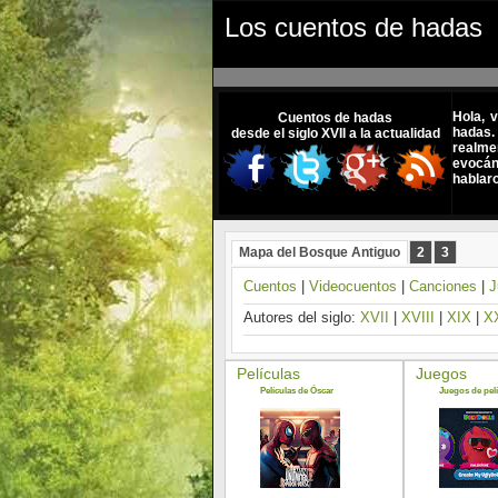
Los cuentos de hadas
Hola, 
Cuentos de hadas
hadas.
desde el siglo XVII a la actualidad
realme
evocánd
hablar
Mapa del Bosque Antiguo
2
3
Cuentos
|
Videocuentos
|
Canciones
|
J
Autores del siglo:
XVII
|
XVIII
|
XIX
|
X
Películas
Juegos
Películas de Óscar
Juegos de pelí