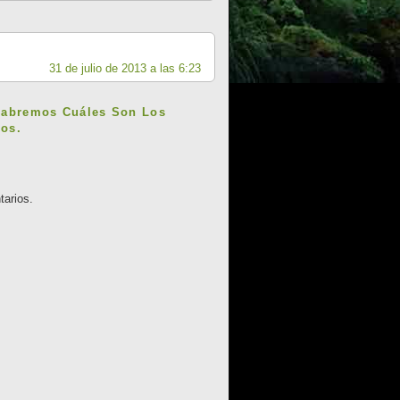
31 de julio de 2013 a las 6:23
Sabremos Cuáles Son Los
os.
tarios.