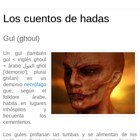
Los cuentos de hadas
Gul (ghoul)
Un gul (también
gol < inglés ghoul
< árabe الغول ghūl
['demonio'], plural
ghilan) es un
demonio
necrófago
que, según el
folklore árabe,
habita en lugares
inhóspitos y
frecuenta los
cementerios.
Los gules profanan las tumbas y se alimentan de los