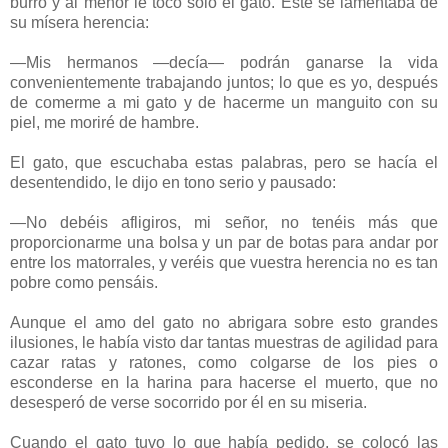
burro y al menor le tocó sólo el gato. Este se lamentaba de
su mísera herencia:
—Mis hermanos —decía— podrán ganarse la vida
convenientemente trabajando juntos; lo que es yo, después
de comerme a mi gato y de hacerme un manguito con su
piel, me moriré de hambre.
El gato, que escuchaba estas palabras, pero se hacía el
desentendido, le dijo en tono serio y pausado:
—No debéis afligiros, mi señor, no tenéis más que
proporcionarme una bolsa y un par de botas para andar por
entre los matorrales, y veréis que vuestra herencia no es tan
pobre como pensáis.
Aunque el amo del gato no abrigara sobre esto grandes
ilusiones, le había visto dar tantas muestras de agilidad para
cazar ratas y ratones, como colgarse de los pies o
esconderse en la harina para hacerse el muerto, que no
desesperó de verse socorrido por él en su miseria.
Cuando el gato tuvo lo que había pedido, se colocó las