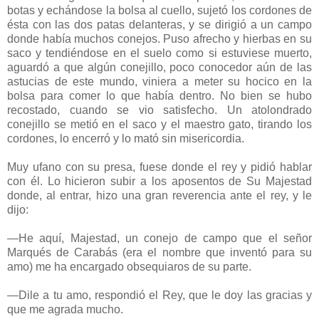
botas y echándose la bolsa al cuello, sujetó los cordones de
ésta con las dos patas delanteras, y se dirigió a un campo
donde había muchos conejos. Puso afrecho y hierbas en su
saco y tendiéndose en el suelo como si estuviese muerto,
aguardó a que algún conejillo, poco conocedor aún de las
astucias de este mundo, viniera a meter su hocico en la
bolsa para comer lo que había dentro. No bien se hubo
recostado, cuando se vio satisfecho. Un atolondrado
conejillo se metió en el saco y el maestro gato, tirando los
cordones, lo encerró y lo mató sin misericordia.
Muy ufano con su presa, fuese donde el rey y pidió hablar
con él. Lo hicieron subir a los aposentos de Su Majestad
donde, al entrar, hizo una gran reverencia ante el rey, y le
dijo:
—He aquí, Majestad, un conejo de campo que el señor
Marqués de Carabás (era el nombre que inventó para su
amo) me ha encargado obsequiaros de su parte.
—Dile a tu amo, respondió el Rey, que le doy las gracias y
que me agrada mucho.