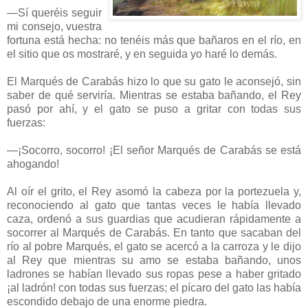
—Sí queréis seguir
mi consejo, vuestra
fortuna está hecha: no tenéis más que bañaros en el río, en
el sitio que os mostraré, y en seguida yo haré lo demás.
El Marqués de Carabás hizo lo que su gato le aconsejó, sin
saber de qué serviría. Mientras se estaba bañando, el Rey
pasó por ahí, y el gato se puso a gritar con todas sus
fuerzas:
—¡Socorro, socorro! ¡El señor Marqués de Carabás se está
ahogando!
Al oír el grito, el Rey asomó la cabeza por la portezuela y,
reconociendo al gato que tantas veces le había llevado
caza, ordenó a sus guardias que acudieran rápidamente a
socorrer al Marqués de Carabás. En tanto que sacaban del
río al pobre Marqués, el gato se acercó a la carroza y le dijo
al Rey que mientras su amo se estaba bañando, unos
ladrones se habían llevado sus ropas pese a haber gritado
¡al ladrón! con todas sus fuerzas; el pícaro del gato las había
escondido debajo de una enorme piedra.