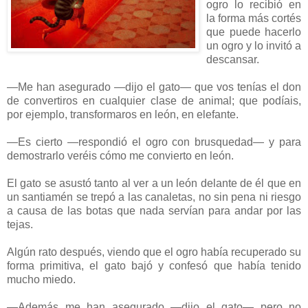
ogro lo recibió en
la forma más cortés
que puede hacerlo
un ogro y lo invitó a
descansar.
—Me han asegurado —dijo el gato— que vos tenías el don
de convertiros en cualquier clase de animal; que podíais,
por ejemplo, transformaros en león, en elefante.
—Es cierto —respondió el ogro con brusquedad— y para
demostrarlo veréis cómo me convierto en león.
El gato se asustó tanto al ver a un león delante de él que en
un santiamén se trepó a las canaletas, no sin pena ni riesgo
a causa de las botas que nada servían para andar por las
tejas.
Algún rato después, viendo que el ogro había recuperado su
forma primitiva, el gato bajó y confesó que había tenido
mucho miedo.
—Además me han asegurado —dijo el gato— pero no