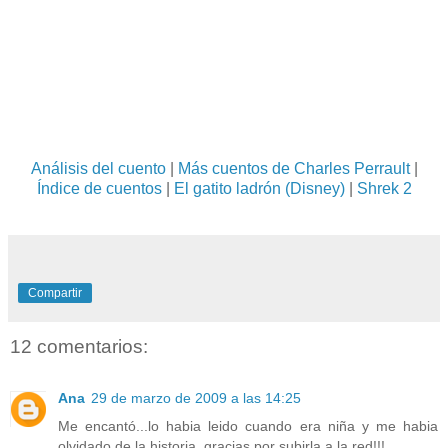
Análisis del cuento
|
Más cuentos de Charles Perrault
|
Índice de cuentos
|
El gatito ladrón (Disney)
|
Shrek 2
Compartir
12 comentarios:
Ana
29 de marzo de 2009 a las 14:25
Me encantó...lo habia leido cuando era niña y me habia
olvidado de la historia, gracias por subirla a la red!!!