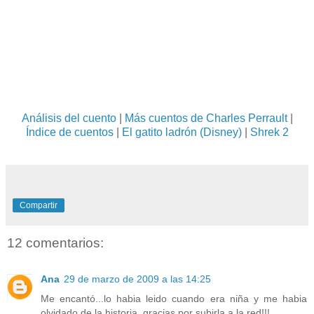
Análisis del cuento
|
Más cuentos de Charles Perrault
|
Índice de cuentos
|
El gatito ladrón (Disney)
|
Shrek 2
Compartir
12 comentarios:
Ana
29 de marzo de 2009 a las 14:25
Me encantó...lo habia leido cuando era niña y me habia
olvidado de la historia, gracias por subirla a la red!!!