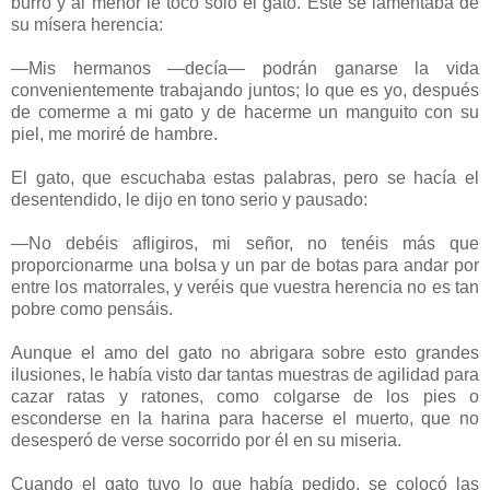
burro y al menor le tocó sólo el gato. Este se lamentaba de
su mísera herencia:
—Mis hermanos —decía— podrán ganarse la vida
convenientemente trabajando juntos; lo que es yo, después
de comerme a mi gato y de hacerme un manguito con su
piel, me moriré de hambre.
El gato, que escuchaba estas palabras, pero se hacía el
desentendido, le dijo en tono serio y pausado:
—No debéis afligiros, mi señor, no tenéis más que
proporcionarme una bolsa y un par de botas para andar por
entre los matorrales, y veréis que vuestra herencia no es tan
pobre como pensáis.
Aunque el amo del gato no abrigara sobre esto grandes
ilusiones, le había visto dar tantas muestras de agilidad para
cazar ratas y ratones, como colgarse de los pies o
esconderse en la harina para hacerse el muerto, que no
desesperó de verse socorrido por él en su miseria.
Cuando el gato tuvo lo que había pedido, se colocó las