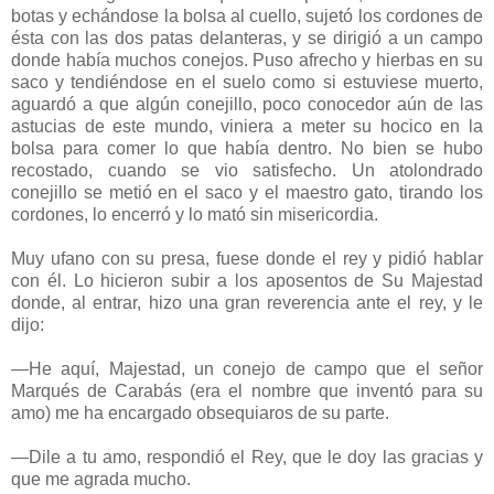
botas y echándose la bolsa al cuello, sujetó los cordones de
ésta con las dos patas delanteras, y se dirigió a un campo
donde había muchos conejos. Puso afrecho y hierbas en su
saco y tendiéndose en el suelo como si estuviese muerto,
aguardó a que algún conejillo, poco conocedor aún de las
astucias de este mundo, viniera a meter su hocico en la
bolsa para comer lo que había dentro. No bien se hubo
recostado, cuando se vio satisfecho. Un atolondrado
conejillo se metió en el saco y el maestro gato, tirando los
cordones, lo encerró y lo mató sin misericordia.
Muy ufano con su presa, fuese donde el rey y pidió hablar
con él. Lo hicieron subir a los aposentos de Su Majestad
donde, al entrar, hizo una gran reverencia ante el rey, y le
dijo:
—He aquí, Majestad, un conejo de campo que el señor
Marqués de Carabás (era el nombre que inventó para su
amo) me ha encargado obsequiaros de su parte.
—Dile a tu amo, respondió el Rey, que le doy las gracias y
que me agrada mucho.