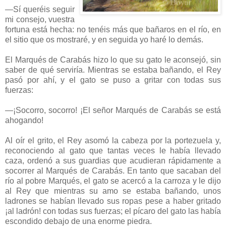
—Sí queréis seguir
mi consejo, vuestra
fortuna está hecha: no tenéis más que bañaros en el río, en
el sitio que os mostraré, y en seguida yo haré lo demás.
El Marqués de Carabás hizo lo que su gato le aconsejó, sin
saber de qué serviría. Mientras se estaba bañando, el Rey
pasó por ahí, y el gato se puso a gritar con todas sus
fuerzas:
—¡Socorro, socorro! ¡El señor Marqués de Carabás se está
ahogando!
Al oír el grito, el Rey asomó la cabeza por la portezuela y,
reconociendo al gato que tantas veces le había llevado
caza, ordenó a sus guardias que acudieran rápidamente a
socorrer al Marqués de Carabás. En tanto que sacaban del
río al pobre Marqués, el gato se acercó a la carroza y le dijo
al Rey que mientras su amo se estaba bañando, unos
ladrones se habían llevado sus ropas pese a haber gritado
¡al ladrón! con todas sus fuerzas; el pícaro del gato las había
escondido debajo de una enorme piedra.