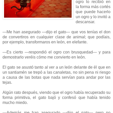
ogro lo recibió en
la forma más cortés
que puede hacerlo
un ogro y lo invitó a
descansar.
—Me han asegurado —dijo el gato— que vos tenías el don
de convertiros en cualquier clase de animal; que podíais,
por ejemplo, transformaros en león, en elefante.
—Es cierto —respondió el ogro con brusquedad— y para
demostrarlo veréis cómo me convierto en león.
El gato se asustó tanto al ver a un león delante de él que en
un santiamén se trepó a las canaletas, no sin pena ni riesgo
a causa de las botas que nada servían para andar por las
tejas.
Algún rato después, viendo que el ogro había recuperado su
forma primitiva, el gato bajó y confesó que había tenido
mucho miedo.
—Además me han asegurado —dijo el gato— pero no