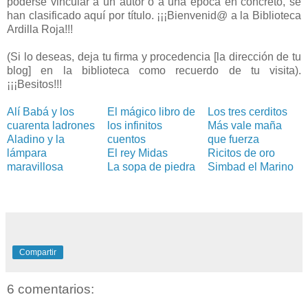
poderse vincular a un autor o a una época en concreto, se
han clasificado aquí por título. ¡¡¡Bienvenid@ a la Biblioteca
Ardilla Roja!!!
(Si lo deseas, deja tu firma y procedencia [la dirección de tu
blog] en la biblioteca como recuerdo de tu visita).
¡¡¡Besitos!!!
Alí Babá y los
El mágico libro de
Los tres cerditos
cuarenta ladrones
los infinitos
Más vale maña
Aladino y la
cuentos
que fuerza
lámpara
El rey Midas
Ricitos de oro
maravillosa
La sopa de piedra
Simbad el Marino
Compartir
6 comentarios: