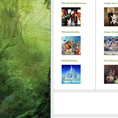
Películas de Superhéroes
Juegos de rol 
Películas infantiles
Juegos de estr
Películas Disney
Free online m