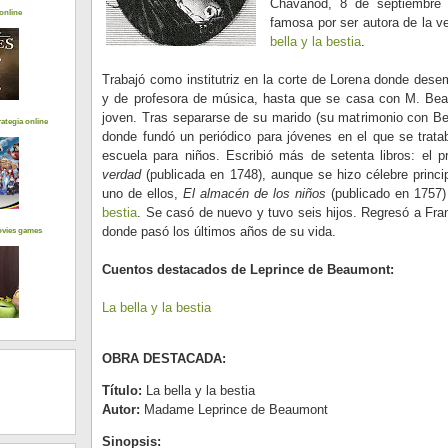
Chavanod, 8 de septiembre d
online
famosa por ser autora de la v
bella y la bestia
.
Trabajó como institutriz en la corte de Lorena donde de
y de profesora de música, hasta que se casa con M. Be
joven. Tras separarse de su marido (su matrimonio con Be
ategia online
donde fundó un periódico para jóvenes en el que se tratab
escuela para niños. Escribió más de setenta libros: el 
verdad
(publicada en 1748), aunque se hizo célebre princi
uno de ellos,
El almacén de los niños
(publicado en 1757)
bestia
. Se casó de nuevo y tuvo seis hijos. Regresó a Fr
donde pasó los últimos años de su vida.
ovies games
Cuentos destacados de Leprince de Beaumont:
La bella y la bestia
OBRA DESTACADA:
Título:
La bella y la bestia
Autor:
Madame Leprince de Beaumont
Sinopsis: