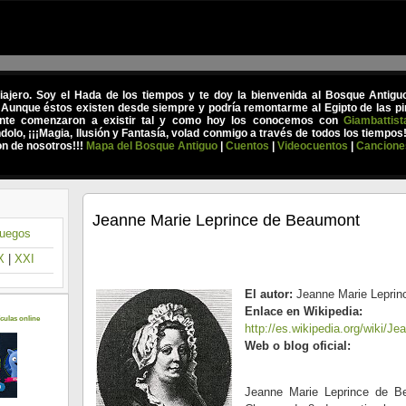
viajero. Soy el Hada de los tiempos y te doy la bienvenida al Bosque Antig
 Aunque éstos existen desde siempre y podría remontarme al Egipto de las pir
nte comenzaron a existir tal y como hoy los conocemos con
Giambattist
olo, ¡¡¡Magia, Ilusión y Fantasía, volad conmigo a través de todos los tiempos
on de nosotros!!!
Mapa del Bosque Antiguo
|
Cuentos
|
Videocuentos
|
Cancione
Jeanne Marie Leprince de Beaumont
uegos
X
|
XXI
El autor:
Jeanne Marie Leprin
Enlace en Wikipedia:
culas online
http://es.wikipedia.org/wiki/
Web o blog oficial:
Jeanne Marie Leprince de Be