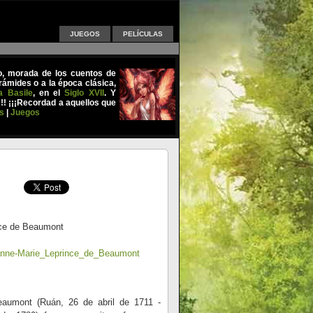
JUEGOS
PELÍCULAS
uo, morada de los cuentos de
ámides o a la época clásica,
a Basile
, en el
Siglo XVII
. Y
!!! ¡¡¡Recordad a aquellos que
s
|
Juegos
ce de Beaumont
Jeanne-Marie_Leprince_de_Beaumont
aumont (Ruán, 26 de abril de 1711 -