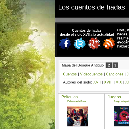
Los cuentos de hadas
Hola, 
Cuentos de hadas
hadas.
desde el siglo XVII a la actualidad
realme
evocánd
hablar
Mapa del Bosque Antiguo
2
3
Cuentos
|
Videocuentos
|
Canciones
|
J
Autores del siglo:
XVII
|
XVIII
|
XIX
|
X
Películas
Juegos
Películas de Óscar
Juegos de pelí