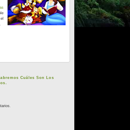
as
le
el
.
Sabremos Cuáles Son Los
os.
tarios.