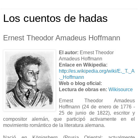
Los cuentos de hadas
Ernest Theodor Amadeus Hoffmann
El autor:
Ernest Theodor
Amadeus Hoffmann
Enlace en Wikipedia:
http://es.wikipedia.org/wiki/E._T._A
._Hoffmann
Web o blog oficial:
Lectura de obras en:
Wikisource
Ernest Theodor Amadeus
Hoffmann (24 de enero de 1776 -
25 de junio de 1822), escritor y
compositor alemán, que participó activamente en el
movimiento romántico de la literatura alemana.
Nació en Königsberg (Prusia Oriental; actualmente