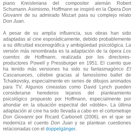
piano
Kreisleriana
del compositor alemán Robert
Schumann. Asimismo, Hoffmann se inspiró en la Ópera
Don
Giovanni
de su admirado Mozart para su complejo relato
Don Juan
.
A pesar de su amplia influencia, sus obras han sido
adaptadas al cine esporádicamente, debido probablemente
a su dificultad escenográfica y ambigüedad psicológica. La
versión más renombrada es la adaptación de la ópera
Los
cuentos de Hoffmann
, realizada por los directores-
productores Powell y Pressburger en 1951. El cuento que
ha tenido más versiones ha sido su fantasmagórico
El
Cascanueces
, célebre gracias al famosísimo ballet de
Tchaikovsky, especialmente en series de dibujos animados
para TV. Algunos cineastas como David Lynch pueden
considerarse herederos lejanos del planteamiento
psicológico propuesto por Hoffmann, especialmente por
ahondar en la situación espectral del «doble». La última
adaptación al cine ha sido llevada a cabo en el cortometraje
Don Giovanni
por Ricard Carbonell (2006), en el que se
moderniza el cuento
Don Juan
y se plantean cuestiones
relacionadas con el
doppelgänger
.