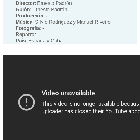
Director
: Ernesto Padrón
Guión
: Ernesto Padrón
Producción
: -
Música
: Silvio Rodríguez y Manuel Riveiro
Fotografía
: -
Reparto
: -
País
: España y Cuba