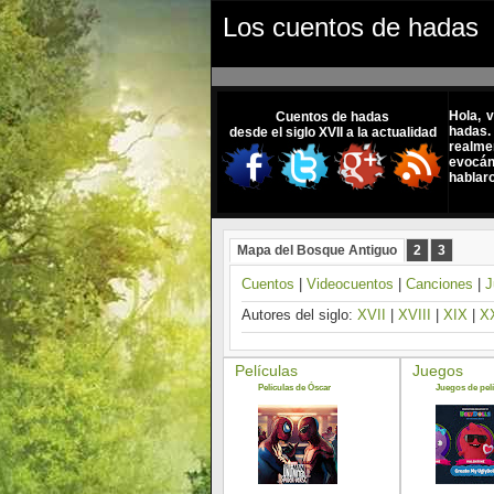
Los cuentos de hadas
Hola, 
Cuentos de hadas
hadas.
desde el siglo XVII a la actualidad
realme
evocánd
hablar
Mapa del Bosque Antiguo
2
3
Cuentos
|
Videocuentos
|
Canciones
|
J
Autores del siglo:
XVII
|
XVIII
|
XIX
|
X
Películas
Juegos
Películas de Óscar
Juegos de pelí