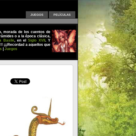
JUEGOS
PELÍCULAS
uo, morada de los cuentos de
ámides o a la época clásica,
a Basile
, en el
Siglo XVII
. Y
!!! ¡¡¡Recordad a aquellos que
s
|
Juegos