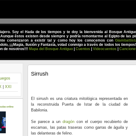
viajero. Soy el Hada de los tiempos y te doy la bienvenida al Bosque Antig
 Aunque éstos existen desde siempre y podría remontarme al Egipto de las pir
nte comenzaron a existir tal y como hoy los conocemos con
Giambattist
olo, ¡¡¡Magia, Ilusión y Fantasía, volad conmigo a través de todos los tiempos
on de nosotros!!!
Mapa del Bosque Antiguo
|
Cuentos
|
Videocuentos
|
Cancione
Sirrush
uegos
X
|
XXI
El sirrush es una criatura mitológica representada en
la reconstruida Puerta de Istar de la ciudad de
culas online
Babilonia.
Se parece a un
dragón
con el cuerpo recubierto de
escamas, las patas traseras como garras de águila y
las delanteras de felino.