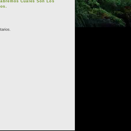
Sabremos Cuáles Son Los
os.
tarios.