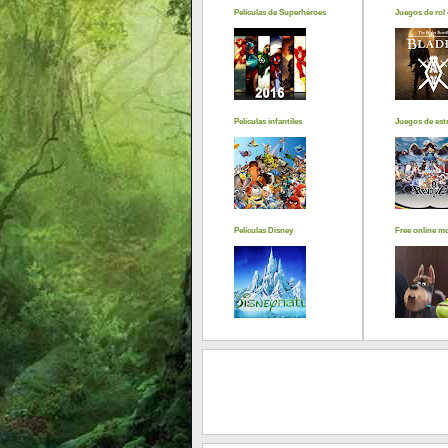
Películas de Superhéroes
Juegos de rol 
Películas infantiles
Juegos de estr
Películas Disney
Free online m