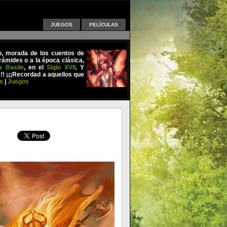
JUEGOS
PELÍCULAS
uo, morada de los cuentos de
ámides o a la época clásica,
a Basile
, en el
Siglo XVII
. Y
!!! ¡¡¡Recordad a aquellos que
s
|
Juegos