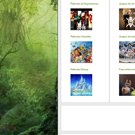
Películas de Superhéroes
Juegos de rol 
Películas infantiles
Juegos de estr
Películas Disney
Free online m