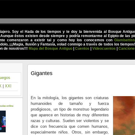
viajero. Soy el Hada de los tiempos y te doy la bienvenida al Bosque Antig
 Aunque éstos existen desde siempre y podría remontarme al Egipto de las pir
nte comenzaron a existir tal y como hoy los conocemos con
Giambattist
olo, ¡¡¡Magia, Ilusión y Fantasía, volad conmigo a través de todos los tiempos
on de nosotros!!!
Mapa del Bosque Antiguo
|
Cuentos
|
Videocuentos
|
Cancione
Gigantes
uegos
X
|
XXI
En la mitología, los gigantes son criaturas
humanoides de tamaño y fuerza
culas online
prodigiosos, un tipo de monstruo legendario
que aparece en historias de muy diferentes
razas y culturas. Suelen ser violentos y se
dice con frecuencia que comen humanos,
especialmente niños. Otros, sin embargo,