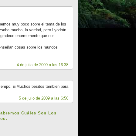
bemos muy poco sobre el tema de los
resaba mucho, la verdad, pero Lyodrán
e agradece enormemente que nos
s enseñan cosas sobre los mundos
4 de julio de 2009 a las 16:38
iempo. ¡¡¡Muchos besitos también para
5 de julio de 2009 a las 6:56
Sabremos Cuáles Son Los
os.