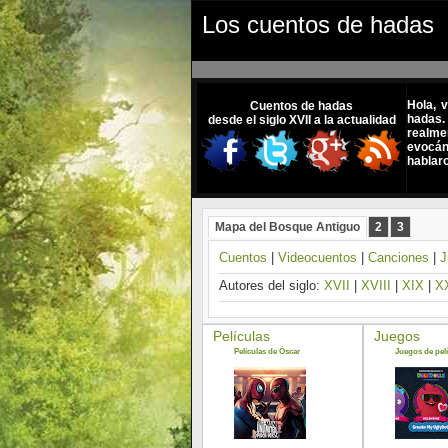
Los cuentos de hadas
Hola, 
Cuentos de hadas
hadas.
desde el siglo XVII a la actualidad
realme
evocánd
hablar
Mapa del Bosque Antiguo
2
3
Cuentos
|
Videocuentos
|
Canciones
|
J
Autores del siglo:
XVII
|
XVIII
|
XIX
|
X
Películas
Juegos
Películas de Óscar
Juegos de pelí