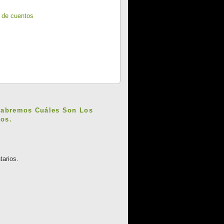
 de cuentos
Sabremos Cuáles Son Los
os.
tarios.