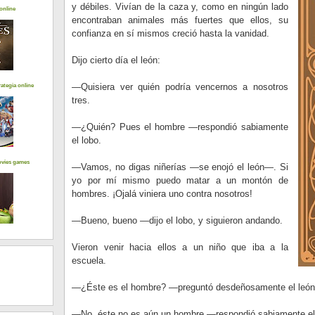
y débiles. Vivían de la caza y, como en ningún lado
online
encontraban animales más fuertes que ellos, su
confianza en sí mismos creció hasta la vanidad.
Dijo cierto día el león:
—Quisiera ver quién podría vencernos a nosotros
ategia online
tres.
—¿Quién? Pues el hombre —respondió sabiamente
el lobo.
ovies games
—Vamos, no digas niñerías —se enojó el león—. Si
yo por mí mismo puedo matar a un montón de
hombres. ¡Ojalá viniera uno contra nosotros!
—Bueno, bueno —dijo el lobo, y siguieron andando.
Vieron venir hacia ellos a un niño que iba a la
escuela.
—¿Éste es el hombre? —preguntó desdeñosamente el león
—No, éste no es aún un hombre —respondió sabiamente el