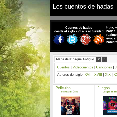
Los cuentos de hadas
Hola, 
Cuentos de hadas
hadas.
desde el siglo XVII a la actualidad
realme
evocánd
hablar
Mapa del Bosque Antiguo
2
3
Cuentos
|
Videocuentos
|
Canciones
|
J
Autores del siglo:
XVII
|
XVIII
|
XIX
|
X
Películas
Juegos
Películas de Óscar
Juegos de pelí