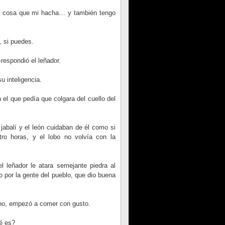
a cosa que mi hacha… y también tengo
 si puedes.
espondió el leñador.
u inteligencia.
 el que pedía que colgara del cuello del
 jabalí y el león cuidaban de él como si
tro horas, y el lobo no volvía con la
l leñador le atara semejante piedra al
 por la gente del pueblo, que dio buena
cino, empezó a comer con gusto.
é es?