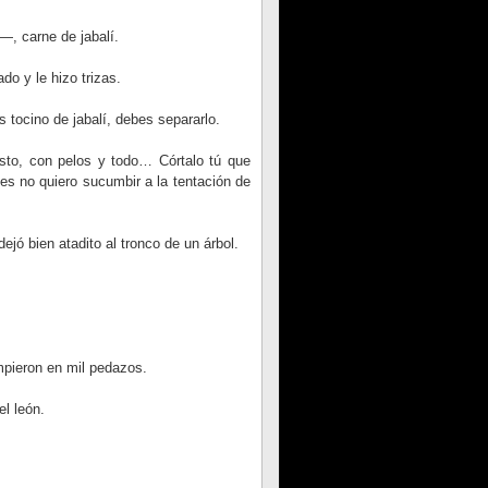
—, carne de jabalí.
do y le hizo trizas.
 tocino de jabalí, debes separarlo.
sto, con pelos y todo… Córtalo tú que
ues no quiero sucumbir a la tentación de
dejó bien atadito al tronco de un árbol.
ompieron en mil pedazos.
l león.