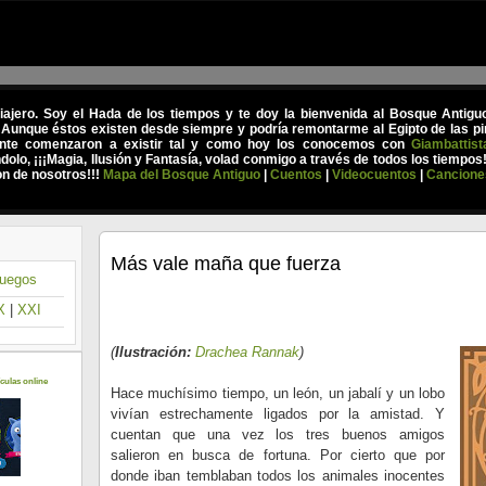
viajero. Soy el Hada de los tiempos y te doy la bienvenida al Bosque Antig
 Aunque éstos existen desde siempre y podría remontarme al Egipto de las pir
nte comenzaron a existir tal y como hoy los conocemos con
Giambattist
olo, ¡¡¡Magia, Ilusión y Fantasía, volad conmigo a través de todos los tiempos
on de nosotros!!!
Mapa del Bosque Antiguo
|
Cuentos
|
Videocuentos
|
Cancione
Más vale maña que fuerza
uegos
X
|
XXI
(
Ilustración:
Drachea Rannak
)
culas online
Hace muchísimo tiempo, un león, un jabalí y un lobo
vivían estrechamente ligados por la amistad. Y
cuentan que una vez los tres buenos amigos
salieron en busca de fortuna. Por cierto que por
donde iban temblaban todos los animales inocentes