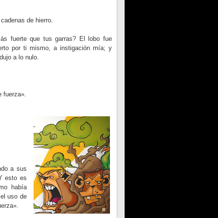
 cadenas de hierro.
s fuerte que tus garras? El lobo fue
rto por ti mismo, a instigación mía; y
ujo a lo nulo.
 fuerza».
ndo a sus
Y esto es
omo había
 el uso de
uerza».