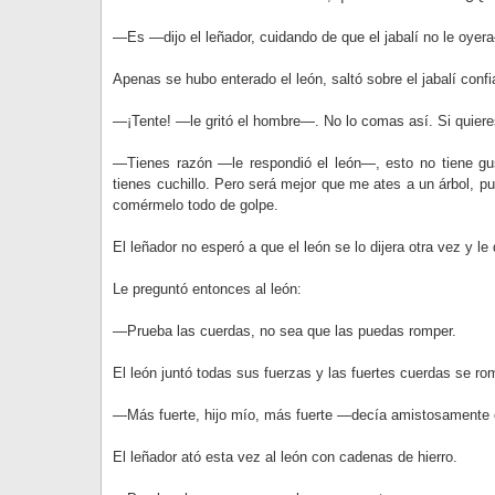
—Es —dijo el leñador, cuidando de que el jabalí no le oyera
Apenas se hubo enterado el león, saltó sobre el jabalí confia
—¡Tente! —le gritó el hombre—. No lo comas así. Si quieres
—Tienes razón —le respondió el león—, esto no tiene gu
tienes cuchillo. Pero será mejor que me ates a un árbol, p
comérmelo todo de golpe.
El leñador no esperó a que el león se lo dijera otra vez y le 
Le preguntó entonces al león:
—Prueba las cuerdas, no sea que las puedas romper.
El león juntó todas sus fuerzas y las fuertes cuerdas se r
—Más fuerte, hijo mío, más fuerte —decía amistosamente e
El leñador ató esta vez al león con cadenas de hierro.