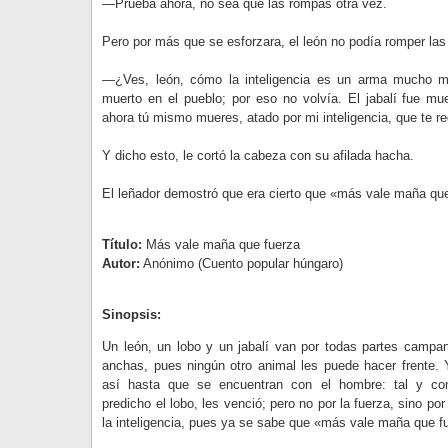
—Prueba ahora, no sea que las rompas otra vez.
Pero por más que se esforzara, el león no podía romper las
—¿Ves, león, cómo la inteligencia es un arma mucho má
muerto en el pueblo; por eso no volvía. El jabalí fue mue
ahora tú mismo mueres, atado por mi inteligencia, que te red
Y dicho esto, le cortó la cabeza con su afilada hacha.
El leñador demostró que era cierto que «más vale maña que
Título:
Más vale maña que fuerza
Autor:
Anónimo (Cuento popular húngaro)
Sinopsis:
Un león, un lobo y un jabalí van por todas partes campa
anchas, pues ningún otro animal les puede hacer frente. 
así hasta que se encuentran con el hombre: tal y c
predicho el lobo, les venció; pero no por la fuerza, sino por
la inteligencia, pues ya se sabe que «más vale maña que f