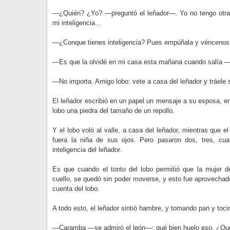
—¿Quién? ¿Yo? —preguntó el leñador—. Yo no tengo otr
mi inteligencia…
—¿Conque tienes inteligencia? Pues empúñala y véncenos,
—Es que la olvidé en mi casa esta mañana cuando salía —r
—No importa. Amigo lobo: vete a casa del leñador y tráele s
El leñador escribió en un papel un mensaje a su esposa, en
lobo una piedra del tamaño de un repollo.
Y el lobo voló al valle, a casa del leñador, mientras que el
fuera la niña de sus ojos. Pero pasaron dos, tres, cua
inteligencia del leñador.
Es que cuando el tonto del lobo permitió que la mujer de
cuello, se quedó sin poder moverse, y esto fue aprovechado
cuenta del lobo.
A todo esto, el leñador sintió hambre, y tomando pan y to
—Caramba —se admiró el león—; qué bien huelo eso. ¿Qu