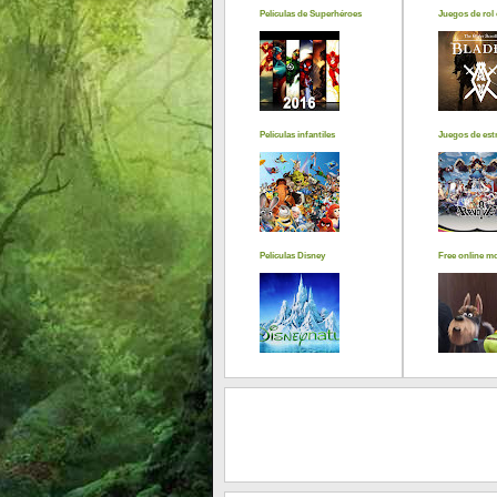
Películas de Superhéroes
Juegos de rol 
Películas infantiles
Juegos de estr
Películas Disney
Free online m