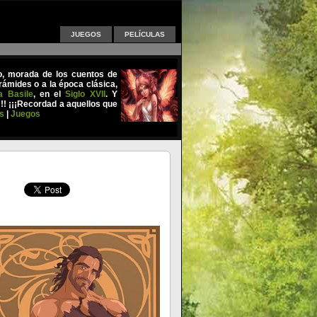
JUEGOS
PELÍCULAS
uo, morada de los cuentos de
ámides o a la época clásica,
a Basile
, en el
Siglo XVII
. Y
!!! ¡¡¡Recordad a aquellos que
s
|
Juegos