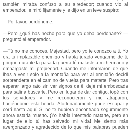
también miraba confuso a su alrededor; cuando vio al
emperador, le miró fijamente y le dijo en un leve suspiro:
—Por favor, perdóneme.
—Pero ¿qué has hecho para que yo deba perdonarte? —
preguntó el emperador.
—Tú no me conoces, Majestad, pero yo te conozco a ti. Yo
era tu implacable enemigo y había jurado vengarme de ti,
porque durante la pasada guerra tú mataste a mi hermano y
embargaste mi propiedad. Cuando me informaron de que
ibas a venir solo a la montaña para ver al ermitaño decidí
sorprenderte en el camino de vuelta para matarte. Pero tras
esperar largo rato sin ver signos de ti, dejé mi emboscada
para salir a buscarte. Pero en lugar de dar contigo, topé con
tus servidores y me reconocieron y me atraparon,
haciéndome esta herida. Afortunadamente pude escapar y
corrí hasta aquí. Si no te hubiera encontrado seguramente
ahora estaría muerto. ¡Yo había intentado matarte, pero en
lugar de ello tú has salvado mi vida! Me siento más
avergonzado y agradecido de lo que mis palabras pueden