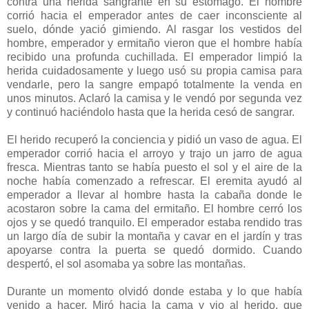
contra una herida sangrante en su estómago. El hombre
corrió hacia el emperador antes de caer inconsciente al
suelo, dónde yació gimiendo. Al rasgar los vestidos del
hombre, emperador y ermitaño vieron que el hombre había
recibido una profunda cuchillada. El emperador limpió la
herida cuidadosamente y luego usó su propia camisa para
vendarle, pero la sangre empapó totalmente la venda en
unos minutos. Aclaró la camisa y le vendó por segunda vez
y continuó haciéndolo hasta que la herida cesó de sangrar.
El herido recuperó la conciencia y pidió un vaso de agua. El
emperador corrió hacia el arroyo y trajo un jarro de agua
fresca. Mientras tanto se había puesto el sol y el aire de la
noche había comenzado a refrescar. El eremita ayudó al
emperador a llevar al hombre hasta la cabaña donde le
acostaron sobre la cama del ermitaño. El hombre cerró los
ojos y se quedó tranquilo. El emperador estaba rendido tras
un largo día de subir la montaña y cavar en el jardín y tras
apoyarse contra la puerta se quedó dormido. Cuando
despertó, el sol asomaba ya sobre las montañas.
Durante un momento olvidó donde estaba y lo que había
venido a hacer. Miró hacia la cama y vio al herido, que