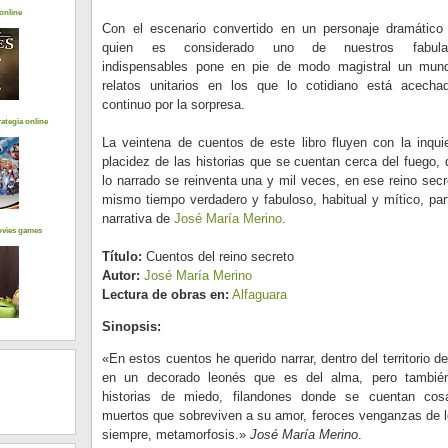
online
Con el escenario convertido en un personaje dramático
quien es considerado uno de nuestros fabula
indispensables pone en pie de modo magistral un mun
relatos unitarios en los que lo cotidiano está acecha
continuo por la sorpresa.
ategia online
La veintena de cuentos de este libro fluyen con la inqui
placidez de las historias que se cuentan cerca del fuego,
lo narrado se reinventa una y mil veces, en ese reino secr
mismo tiempo verdadero y fabuloso, habitual y mítico, part
narrativa de
José María Merino
.
ovies games
Título:
Cuentos del reino secreto
Autor:
José María Merino
Lectura de obras en:
Alfaguara
Sinopsis:
«En estos cuentos he querido narrar, dentro del territorio de
en un decorado leonés que es del alma, pero también
historias de miedo, filandones donde se cuentan cos
muertos que sobreviven a su amor, feroces venganzas de 
siempre, metamorfosis.»
José María Merino
.