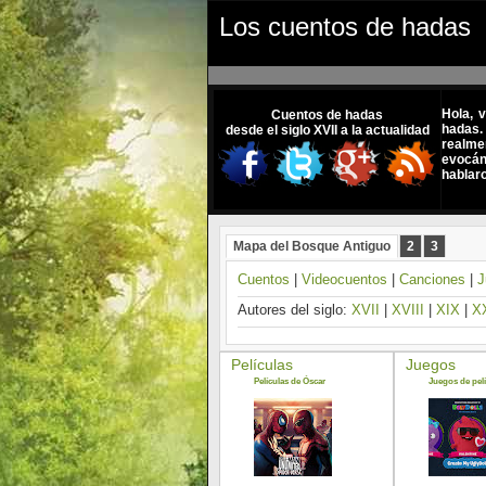
Los cuentos de hadas
Hola, 
Cuentos de hadas
hadas.
desde el siglo XVII a la actualidad
realme
evocánd
hablar
Mapa del Bosque Antiguo
2
3
Cuentos
|
Videocuentos
|
Canciones
|
J
Autores del siglo:
XVII
|
XVIII
|
XIX
|
X
Películas
Juegos
Películas de Óscar
Juegos de pelí