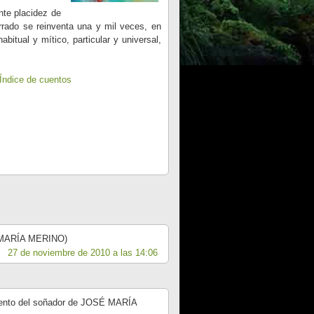
nte placidez de
rrado se reinventa una y mil veces, en
bitual y mítico, particular y universal,
Índice de cuentos
É MARÍA MERINO)
27 de noviembre de 2010 a las 14:06
uento del soñador de JOSÉ MARÍA