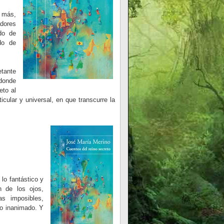
 más,
dores
do de
do de
etante
 donde
eto al
icular y universal, en que transcurre la
 lo fantástico y
 de los ojos,
as imposibles,
lo inanimado. Y