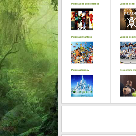
Películas de Superhéroes
Juegos de rol 
Películas infantiles
Juegos de estr
Películas Disney
Free online m