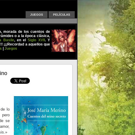
JUEGOS
PELÍCULAS
uo, morada de los cuentos de
ámides o a la época clásica,
a Basile
, en el
Siglo XVII
. Y
!!! ¡¡¡Recordad a aquellos que
s
|
Juegos
ino
 de lo
 pero
nde se
amor,
is.»