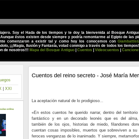
viajero. Soy el Hada de los tiempos y te doy la bienvenida al Bosque Antig
 Aunque éstos existen desde siempre y podría remontarme al Egipto de las pir
nte comenzaron a existir tal y como hoy los conocemos con
Giambattist
olo, ¡¡¡Magia, Ilusión y Fantasía, volad conmigo a través de todos los tiempos
on de nosotros!!!
Mapa del Bosque Antiguo
|
Cuentos
|
Videocuentos
|
Cancione
Cuentos del reino secreto - José María Mer
uegos
X
|
XXI
La aceptación natural de lo prodigioso...
culas online
«En estos cuentos he querido narrar, dentro del territorio
fantástico y en un decorado leonés que es del alma,
también de los ojos, historias de miedo, filandones do
cuentan cosas imposibles, muertos que sobreviven a su 
feroces venganzas de lo inanimado. Y siempre, metamorfos