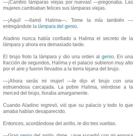
—¡Cambio lámparas viejas por nuevas! —pregonaba. Las
mujeres cambiaban felices sus lámparas viejas.
—¡Aquí! —llamó Halima—. Tome la mía también —
entregándole la
lámpara del genio
.
Aladino nunca había confiado a Halima el secreto de la
lámpara y ahora era demasiado tarde.
El brujo froto la lámpara y dio una orden al
genio
. En una
fracción de segundos, Halima y el palacio subieron muy alto
por el aire y fueron llevados a la tierra lejana del brujo.
—¡Ahora serás mi mujer! —le dijo el brujo con una
estruendosa carcajada. La pobre Halima, viéndose a la
merced del brujo, lloraba amargamente.
Cuando Aladino regresó, vió que su palacio y todo lo que
amaba habían desaparecido.
Entonces, acordándose del anillo, le dio tres vueltas.
—Gran
genio
del anillo, dime, ¿que sucedió con mi esposa