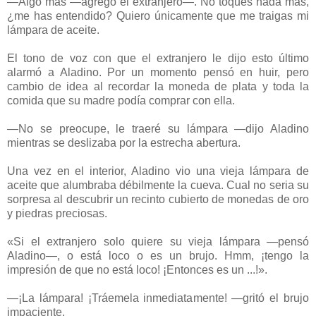
—Algo más —agregó el extranjero—. No toques nada más,
¿me has entendido? Quiero únicamente que me traigas mi
lámpara de aceite.
El tono de voz con que el extranjero le dijo esto último
alarmó a Aladino. Por un momento pensó en huir, pero
cambio de idea al recordar la moneda de plata y toda la
comida que su madre podía comprar con ella.
—No se preocupe, le traeré su lámpara —dijo Aladino
mientras se deslizaba por la estrecha abertura.
Una vez en el interior, Aladino vio una vieja lámpara de
aceite que alumbraba débilmente la cueva. Cual no seria su
sorpresa al descubrir un recinto cubierto de monedas de oro
y piedras preciosas.
«Si el extranjero solo quiere su vieja lámpara —pensó
Aladino—, o está loco o es un brujo. Hmm, ¡tengo la
impresión de que no está loco! ¡Entonces es un ...!».
—¡La lámpara! ¡Tráemela inmediatamente! —gritó el brujo
impaciente.