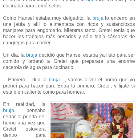
cocinaba para comérselos.
Como Hansel estaba muy delgadito, la
bruja
lo encerró en
una jaula y allí lo alimentaba con ricos y sustanciosos
manjares para engordarlo. Mientras tanto, Gretel tenía que
hacer los trabajos más pesados y sólo tenía cáscaras de
cangrejos para comer.
Un día, la
bruja
decidió que Hansel estaba ya listo para ser
comido y ordenó a Gretel que preparara una enorme
cacerola de agua para cocinarlo.
—Primero —dijo la
bruja
—, vamos a ver el horno que yo
prendí para hacer pan. Entra tú primero, Gretel, y fíjate si
está bien caliente como para hornear.
En realidad, la
bruja
pensaba
cerrar la puerta del
horno una vez que
Gretel estuviera
dentro para