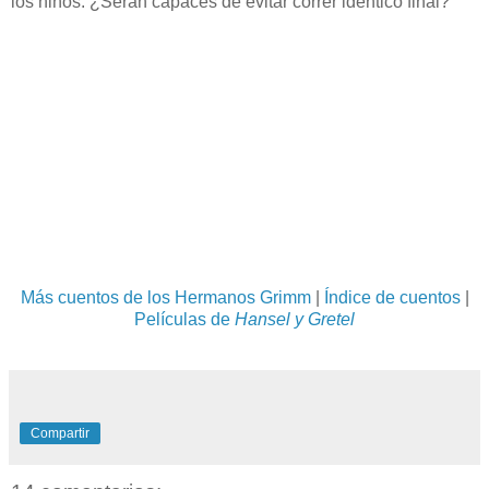
los niños. ¿Serán capaces de evitar correr idéntico final?
Más cuentos de los Hermanos Grimm
|
Índice de cuentos
|
Películas de
Hansel y Gretel
Compartir