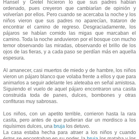
Hansel y Gretel hicieron lo que sus padres habían
ordenado, pues creyeron que cambiarían de opinión y
volverían por ellos. Pero cuando se acercaba la noche y los
niños vieron que sus padres no aparecían, trataron de
encontrar el camino de regreso. Desgraciadamente, los
pájaros se habían comido las migas que marcaban el
camino. Toda la noche anduvieron por el bosque con mucho
temor observando las miradas, observando el brillo de los
ojos de las fieras, y a cada paso se perdían más en aquella
espesura.
Al amanecer, casi muertos de miedo y de hambre, los niños
vieron un pájaro blanco que volaba frente a ellos y que para
animarlos a seguir adelante les aleteaba en señal amistosa.
Siguiendo el vuelo de aquel pájaro encontraron una casita
construida toda de panes, dulces, bombones y otras
confituras muy sabrosas.
Los niños, con un apetito terrible, corrieron hasta la rara
casita, pero antes de que pudieran dar un mordisco a los
riquísimos dulces, una
bruja
los detuvo.
La casa estaba hecha para atraer a los niños y cuando
éstos se encontraban en su poder, la
bruja
los mataba y los