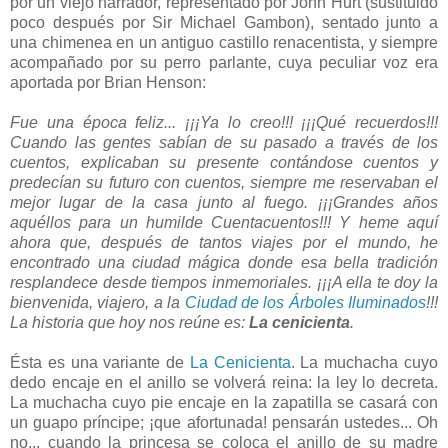
por un viejo narrador, representado por John Hurt (sustituido
poco después por Sir Michael Gambon), sentado junto a
una chimenea en un antiguo castillo renacentista, y siempre
acompañado por su perro parlante, cuya peculiar voz era
aportada por Brian Henson:
Fue una época feliz... ¡¡¡Ya lo creo!!! ¡¡¡Qué recuerdos!!!
Cuando las gentes sabían de su pasado a través de los
cuentos, explicaban su presente contándose cuentos y
predecían su futuro con cuentos, siempre me reservaban el
mejor lugar de la casa junto al fuego. ¡¡¡Grandes años
aquéllos para un humilde Cuentacuentos!!! Y heme aquí
ahora que, después de tantos viajes por el mundo, he
encontrado una ciudad mágica donde esa bella tradición
resplandece desde tiempos inmemoriales. ¡¡¡A ella te doy la
bienvenida, viajero, a la
Ciudad de los Árboles Iluminados
!!!
La historia que hoy nos reúne es:
La cenicienta
.
Ésta es una variante de
La Cenicienta
. La muchacha cuyo
dedo encaje en el anillo se volverá reina: la ley lo decreta.
La muchacha cuyo pie encaje en la zapatilla se casará con
un guapo príncipe; ¡que afortunada! pensarán ustedes... Oh
no... cuando la princesa se coloca el anillo de su madre