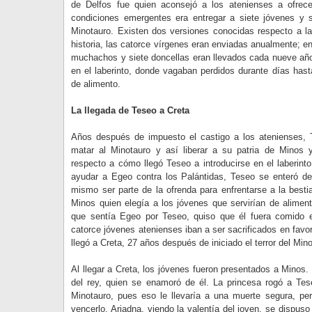
de Delfos fue quien aconsejó a los atenienses a ofrece
condiciones emergentes era entregar a siete jóvenes y s
Minotauro. Existen dos versiones conocidas respecto a la
historia, las catorce vírgenes eran enviadas anualmente; en
muchachos y siete doncellas eran llevados cada nueve año
en el laberinto, donde vagaban perdidos durante días hasta
de alimento.
La llegada de Teseo a Creta
Años después de impuesto el castigo a los atenienses, 
matar al Minotauro y así liberar a su patria de Mino
respecto a cómo llegó Teseo a introducirse en el laberin
ayudar a Egeo contra los Palántidas, Teseo se enteró del 
mismo ser parte de la ofrenda para enfrentarse a la bestia
Minos quien elegía a los jóvenes que servirían de aliment
que sentía Egeo por Teseo, quiso que él fuera comido en
catorce jóvenes atenienses iban a ser sacrificados en favo
llegó a Creta, 27 años después de iniciado el terror del Min
Al llegar a Creta, los jóvenes fueron presentados a Minos.
del rey, quien se enamoró de él. La princesa rogó a Tes
Minotauro, pues eso le llevaría a una muerte segura, pe
vencerlo. Ariadna, viendo la valentía del joven, se dispus