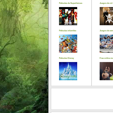
Películas de Superhéroes
Juegos de rol 
Películas infantiles
Juegos de estr
Películas Disney
Free online m