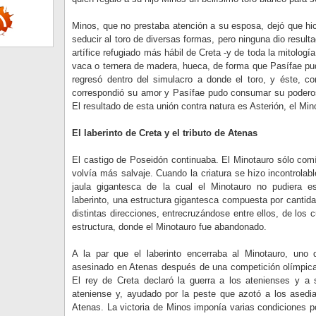
Minos, que no prestaba atención a su esposa, dejó que hici
seducir al toro de diversas formas, pero ninguna dio result
artífice refugiado más hábil de Creta -y de toda la mitolog
vaca o ternera de madera, hueca, de forma que Pasífae pudi
regresó dentro del simulacro a donde el toro, y éste, con
correspondió su amor y Pasífae pudo consumar su poderosa
El resultado de esta unión contra natura es Asterión, el Min
El laberinto de Creta y el tributo de Atenas
El castigo de Poseidón continuaba. El Minotauro sólo co
volvía más salvaje. Cuando la criatura se hizo incontrolab
jaula gigantesca de la cual el Minotauro no pudiera e
laberinto, una estructura gigantesca compuesta por cantida
distintas direcciones, entrecruzándose entre ellos, de los 
estructura, donde el Minotauro fue abandonado.
A la par que el laberinto encerraba al Minotauro, uno 
asesinado en Atenas después de una competición olímpica
El rey de Creta declaró la guerra a los atenienses y a s
ateniense y, ayudado por la peste que azotó a los asedi
Atenas. La victoria de Minos imponía varias condiciones po