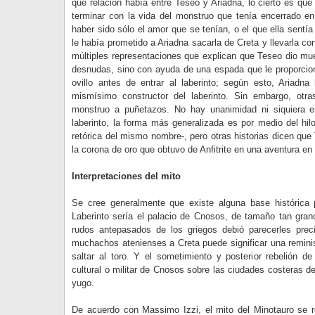
qué relación había entre Teseo y Ariadna, lo cierto es qu
terminar con la vida del monstruo que tenía encerrado en
haber sido sólo el amor que se tenían, o el que ella sentí
le había prometido a Ariadna sacarla de Creta y llevarla 
múltiples representaciones que explican que Teseo dio m
desnudas, sino con ayuda de una espada que le proporcion
ovillo antes de entrar al laberinto; según esto, Ariadn
mismísimo constructor del laberinto. Sin embargo, otr
monstruo a puñetazos. No hay unanimidad ni siquiera e
laberinto, la forma más generalizada es por medio del hilo
retórica del mismo nombre-, pero otras historias dicen que
la corona de oro que obtuvo de Anfitrite en una aventura en e
Interpretaciones del mito
Se cree generalmente que existe alguna base histórica p
Laberinto sería el palacio de Cnosos, de tamaño tan gran
rudos antepasados de los griegos debió parecerles preci
muchachos atenienses a Creta puede significar una reminis
saltar al toro. Y el sometimiento y posterior rebelión de
cultural o militar de Cnosos sobre las ciudades costeras d
yugo.
De acuerdo con Massimo Izzi, el mito del Minotauro se r