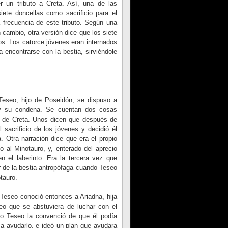
r un tributo a Creta. Así, una de las
iete doncellas como sacrificio para el
 frecuencia de este tributo. Según una
 cambio, otra versión dice que los siete
s. Los catorce jóvenes eran internados
 encontrarse con la bestia, sirviéndole
Teseo, hijo de Poseidón, se dispuso a
s y su condena. Se cuentan dos cosas
to de Creta. Unos dicen que después de
sacrificio de los jóvenes y decidió él
. Otra narración dice que era el propio
o al Minotauro, y, enterado del aprecio
 el laberinto. Era la tercera vez que
r de la bestia antropófaga cuando Teseo
otauro.
 Teseo conoció entonces a Ariadna, hija
eo que se abstuviera de luchar con el
ro Teseo la convenció de que él podía
o a ayudarlo, e ideó un plan que ayudara