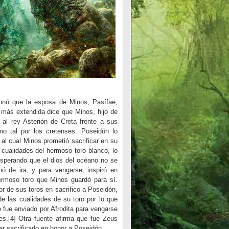
ionó que la esposa de Minos, Pasífae,
n más extendida dice que Minos, hijo de
al rey Asterión de Creta frente a sus
 tal por los cretenses. Poseidón lo
al cual Minos prometió sacrificar en su
cualidades del hermoso toro blanco, lo
 esperando que el dios del océano no se
nó de ira, y para vengarse, inspiró en
hermoso toro que Minos guardó para sí.
r de sus toros en sacrifico a Poseidón,
e las cualidades de su toro por lo que
o fue enviado por Afrodita para vengarse
es.[4] Otra fuente afirma que fue Zeus
ser sacrificado en honor a Poseidón.