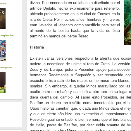
divina. Fue encerrado en un laberinto diseñado por el
online
artífice Dédalo, hecho expresamente para retenerlo,
ubicado probablemente en la ciudad de Cnosos en la
isla de Creta. Por muchos años, hombres y mujeres
eran llevados al laberinto como sacrificio para ser el
alimento de la bestia hasta que la vida de ésta
terminó en manos del héroe Teseo.
ategia online
Historia
Existen varias versiones respecto a la afrenta que ocas
tuviera la necesidad de unirse al toro de Creta. La versió
ovies games
Zeus y de Europa, pidió a Poseidón apoyo para suceder 
hermanos Radamantis y Sarpedón y ser reconocido como
escuchó e hizo salir de los mares un hermoso toro blanco, 
nombre. Sin embargo, al quedar Minos maravillado por las 
ocultó entre su rebaño y sacrificó a otro toro en su lugar
diera cuenta del cambio. Al saber esto Poseidón, se lle
Pasífae un deseo tan insólito como incontenible por el 
Otras historias cuentan que, o cada año Minos daba el mejo
y que en cierto año hizo una excepción al impresionarse d
Poseidón igual se enfadó, o bien se narra que el toro blanc
de Helio, padre de Pasífae, por descubrirla amante de Ar
quien regaló a su hijo Minos un bellísimo toro blanco para 