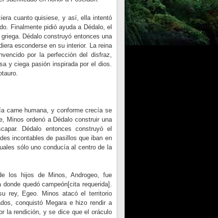
era cuanto quisiese, y así, ella intentó
ado. Finalmente pidió ayuda a Dédalo, el
ía griega. Dédalo construyó entonces una
era esconderse en su interior. La reina
vencido por la perfección del disfraz,
 y ciega pasión inspirada por el dios.
otauro.
mía carne humana, y conforme crecía se
le, Minos ordenó a Dédalo construir una
scapar. Dédalo entonces construyó el
des incontables de pasillos que iban en
cuales sólo uno conducía al centro de la
de los hijos de Minos, Androgeo, fue
 donde quedó campeón[cita requerida].
u rey, Egeo. Minos atacó el territorio
ados, conquistó Megara e hizo rendir a
r la rendición, y se dice que el oráculo