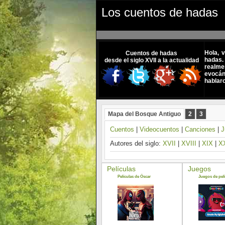
Los cuentos de hadas
Hola, 
Cuentos de hadas
hadas.
desde el siglo XVII a la actualidad
realme
evocánd
hablar
Mapa del Bosque Antiguo
2
3
Cuentos
|
Videocuentos
|
Canciones
|
J
Autores del siglo:
XVII
|
XVIII
|
XIX
|
X
Películas
Juegos
Películas de Óscar
Juegos de pelí