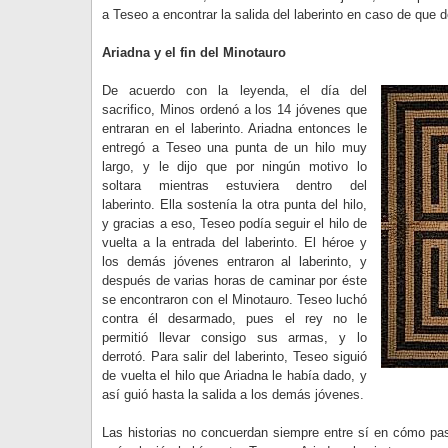
a Teseo a encontrar la salida del laberinto en caso de que de
Ariadna y el fin del Minotauro
De acuerdo con la leyenda, el día del
sacrifico, Minos ordenó a los 14 jóvenes que
entraran en el laberinto. Ariadna entonces le
entregó a Teseo una punta de un hilo muy
largo, y le dijo que por ningún motivo lo
soltara mientras estuviera dentro del
laberinto. Ella sostenía la otra punta del hilo,
y gracias a eso, Teseo podía seguir el hilo de
vuelta a la entrada del laberinto. El héroe y
los demás jóvenes entraron al laberinto, y
después de varias horas de caminar por éste
se encontraron con el Minotauro. Teseo luchó
contra él desarmado, pues el rey no le
permitió llevar consigo sus armas, y lo
derrotó. Para salir del laberinto, Teseo siguió
de vuelta el hilo que Ariadna le había dado, y
así guió hasta la salida a los demás jóvenes.
Las historias no concuerdan siempre entre sí en cómo pasó