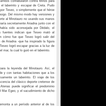
e ambos confabularon contra Minos para
 el laberinto y escapar de Creta. Pudo
a por Teseo, o simplemente que el héroe
consigo. Del mismo modo hay versiones y
uerte al Minotauro no usando sus manos
aría secretamente Ariadna junto con el
a había sido aconsejada por Dédalo, el
as fuentes indican que Teseo mató al
n cómo fue que Teseo logró salir del
 de Ariadna -que ha inspirado la figura
 Teseo logró escapar gracias a la luz de
l mar, la cual lo guió en el laberinto.
ara la leyenda del Minotauro. Así, el
de y con tantas habitaciones que a los
samente un laberinto. El viaje de los
cencia del clásico deporte cretense de
 Atenas puede significar el predominio
el Mar Egeo, y el sacudimiento de dicho
emonta a un período anterior al de los