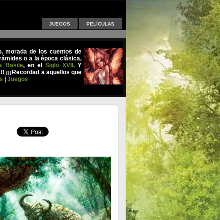
JUEGOS
PELÍCULAS
uo, morada de los cuentos de
ámides o a la época clásica,
a Basile
, en el
Siglo XVII
. Y
!!! ¡¡¡Recordad a aquellos que
s
|
Juegos