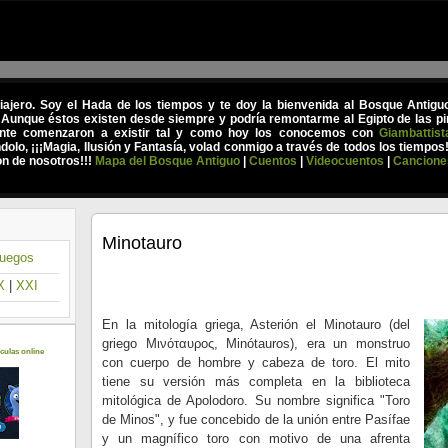
viajero. Soy el Hada de los tiempos y te doy la bienvenida al Bosque Antig
 Aunque éstos existen desde siempre y podría remontarme al Egipto de las pir
nte comenzaron a existir tal y como hoy los conocemos con
Giambattist
olo, ¡¡¡Magia, Ilusión y Fantasía, volad conmigo a través de todos los tiempos
on de nosotros!!!
Mapa del Bosque Antiguo
|
Cuentos
|
Videocuentos
|
Cancione
Minotauro
uegos
X
|
XXI
En la mitología griega, Asterión el Minotauro (del
griego Μινόταυρος, Minótauros), era un monstruo
culas online
con cuerpo de hombre y cabeza de toro. El mito
tiene su versión más completa en la biblioteca
mitológica de Apolodoro. Su nombre significa "Toro
de Minos", y fue concebido de la unión entre Pasífae
y un magnífico toro con motivo de una afrenta