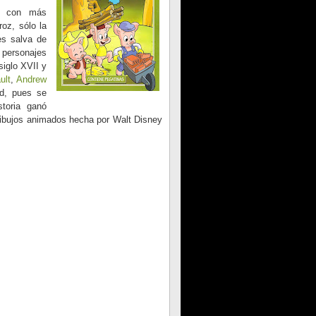
os con más
roz, sólo la
es salva de
 personajes
siglo XVII y
ult
,
Andrew
ud, pues se
toria ganó
e dibujos animados hecha por Walt Disney