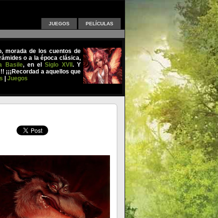
JUEGOS
PELÍCULAS
uo, morada de los cuentos de
ámides o a la época clásica,
a Basile
, en el
Siglo XVII
. Y
!!! ¡¡¡Recordad a aquellos que
s
|
Juegos