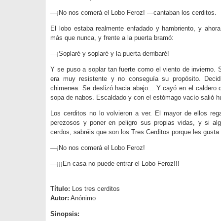
—¡No nos comerá el Lobo Feroz! —cantaban los cerditos.
El lobo estaba realmente enfadado y hambriento, y ahor
más que nunca, y frente a la puerta bramó:
—¡Soplaré y soplaré y la puerta derribaré!
Y se puso a soplar tan fuerte como el viento de invierno. So
era muy resistente y no conseguía su propósito. Decidi
chimenea. Se deslizó hacia abajo... Y cayó en el caldero 
sopa de nabos. Escaldado y con el estómago vacío salió hu
Los cerditos no lo volvieron a ver. El mayor de ellos reg
perezosos y poner en peligro sus propias vidas, y si al
cerdos, sabréis que son los Tres Cerditos porque les gusta 
—¡No nos comerá el Lobo Feroz!
—¡¡¡En casa no puede entrar el Lobo Feroz!!!
Título:
Los tres cerditos
Autor:
Anónimo
Sinopsis: