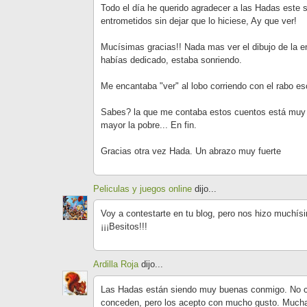
Todo el día he querido agradecer a las Hadas este 
entrometidos sin dejar que lo hiciese, Ay que ver!
Mucísimas gracias!! Nada mas ver el dibujo de la e
habías dedicado, estaba sonriendo.
Me encantaba "ver" al lobo corriendo con el rabo es
Sabes? la que me contaba estos cuentos está muy e
mayor la pobre... En fin.
Gracias otra vez Hada. Un abrazo muy fuerte
Peliculas y juegos online
dijo...
Voy a contestarte en tu blog, pero nos hizo muchísima
¡¡¡Besitos!!!
Ardilla Roja
dijo...
Las Hadas están siendo muy buenas conmigo. No c
conceden, pero los acepto con mucho gusto. Much