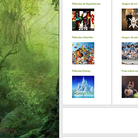
Películas de Superhéroes
Juegos de rol 
Películas infantiles
Juegos de estr
Películas Disney
Free online m