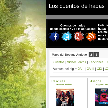
Los cuentos de hadas
Hola, 
Cuentos de hadas
hadas.
desde el siglo XVII a la actualidad
realme
evocánd
hablar
Mapa del Bosque Antiguo
2
3
Cuentos
|
Videocuentos
|
Canciones
|
J
Autores del siglo:
XVII
|
XVIII
|
XIX
|
X
Películas
Juegos
Películas de Óscar
Juegos de pelí