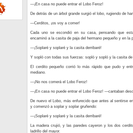
—¡En casa no puede entrar el Lobo Feroz!
De detrás de un árbol grande surgió el lobo, rugiendo de ha
—Cerditos, ¡os voy a comer!
Cada uno se escondió en su casa, pensando que esta
encaminó a la casita de paja del hermano pequeño y en la p
—¡Soplaré y soplaré y la casita derribaré!
Y sopló con todas sus fuerzas: sopló y sopló y la casita de
El cerdito pequeño corrió lo más rápido que pudo y en
mediano.
—¡No nos comerá el Lobo Feroz!
—¡En casa no puede entrar el Lobo Feroz! —cantaban desde
De nuevo el Lobo, más enfurecido que antes al sentirse en
y comenzó a soplar y soplar gruñendo:
—¡Soplaré y soplaré y la casita derribaré!
La madera crujió, y las paredes cayeron y los dos cerdito
ladrillo del mayor.