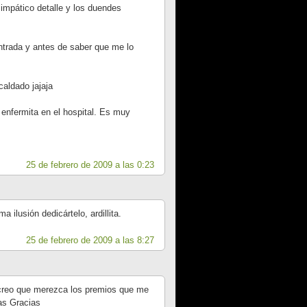
simpático detalle y los duendes
ntrada y antes de saber que me lo
caldado jajaja
nfermita en el hospital. Es muy
25 de febrero de 2009 a las 0:23
 ilusión dedicártelo, ardillita.
25 de febrero de 2009 a las 8:27
reo que merezca los premios que me
as Gracias