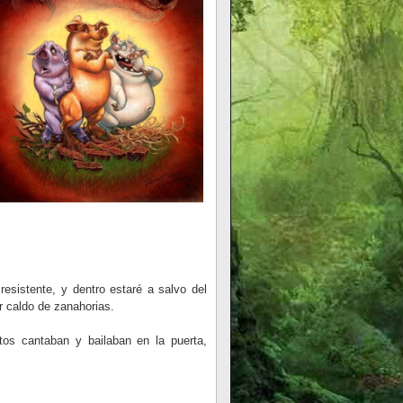
sistente, y dentro estaré a salvo del
r caldo de zanahorias.
itos cantaban y bailaban en la puerta,