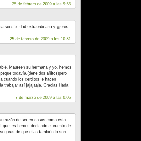
25 de febrero de 2009 a las 9:53
a sensibilidad extraordinaria y ¡¡¡eres
25 de febrero de 2009 a las 10:31
 hablé, Maureen su hermana y yo, hemos
 peque todavía,(tiene dos añitos)pero
sa cuando los cerditos le hacen
a trabajar así jajajaaja. Gracias Hada
7 de marzo de 2009 a las 0:05
a su razón de ser en cosas como ésta.
í que les hemos dedicado el cuento de
seguras de que ellas también lo son.