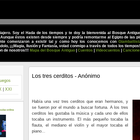
viajero. Soy el Hada de los tiempos y te doy la bienvenida al Bosque Antig
 Aunque éstos existen desde siempre y podría remontarme al Egipto de las pir
nte comenzaron a existir tal y como hoy los conocemos con
Giambattist
olo, ¡¡¡Magia, Ilusión y Fantasía, volad conmigo a través de todos los tiempos
on de nosotros!!!
Mapa del Bosque Antiguo
|
Cuentos
|
Videocuentos
|
Cancione
Los tres cerditos - Anónimo
uegos
X
|
XXI
Había una vez tres cerditos que eran hermanos, y
se fueron por el mundo a buscar fortuna. A los tres
culas online
cerditos les gustaba la música y cada uno de ellos
tocaba un instrumento. El más pequeño tocaba la
flauta, el mediano el violín y el mayor tocaba el
piano...