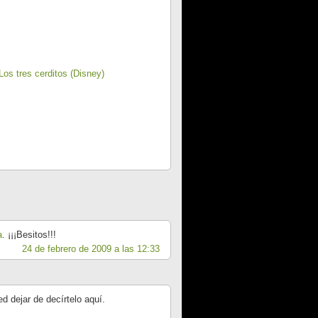
Los tres cerditos (Disney)
a
. ¡¡¡Besitos!!!
24 de febrero de 2009 a las 12:33
d dejar de decírtelo aquí.