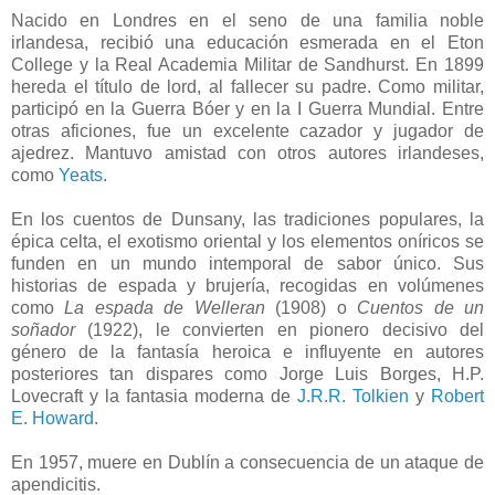
Nacido en Londres en el seno de una familia noble
irlandesa, recibió una educación esmerada en el Eton
College y la Real Academia Militar de Sandhurst. En 1899
hereda el título de lord, al fallecer su padre. Como militar,
participó en la Guerra Bóer y en la I Guerra Mundial. Entre
otras aficiones, fue un excelente cazador y jugador de
ajedrez. Mantuvo amistad con otros autores irlandeses,
como
Yeats
.
En los cuentos de Dunsany, las tradiciones populares, la
épica celta, el exotismo oriental y los elementos oníricos se
funden en un mundo intemporal de sabor único. Sus
historias de espada y brujería, recogidas en volúmenes
como
La espada de Welleran
(1908) o
Cuentos de un
soñador
(1922), le convierten en pionero decisivo del
género de la fantasía heroica e influyente en autores
posteriores tan dispares como Jorge Luis Borges, H.P.
Lovecraft y la fantasia moderna de
J.R.R. Tolkien
y
Robert
E. Howard
.
En 1957, muere en Dublín a consecuencia de un ataque de
apendicitis.