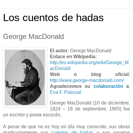
Los cuentos de hadas
George MacDonald
El autor:
George MacDonald
Enlace en Wikipedia:
http://es.wikipedia.org/wiki/George_M
acDonald
Web o blog oficial:
http://www.george-macdonald.com/
Agradecemos su
colaboración
a
:
Eva F. Pascual
George MacDonald (10 de diciembre,
1824 – 18 de septiembre, 1905) fue
un escritor y poeta escocés.
A pesar de que no es hoy en día muy conocido, sus obras
(particularmente sus
cuentos de hadas
y sus novelas